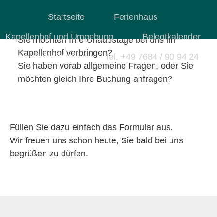
Kontakt / Buchungsanfrage
Startseite
Ferienhaus
Kapellenhof und Umgebung
Belegtkalender
Sie möchten Ihre Urlaubstage bei uns im
Kapellenhof verbringen?
Buchungsanfrage
Tel. +49 7684 / 90 94 24
Sie haben vorab allgemeine Fragen, oder Sie
möchten gleich Ihre Buchung anfragen?
Füllen Sie dazu einfach das Formular aus.
Wir freuen uns schon heute, Sie bald bei uns
begrüßen zu dürfen.